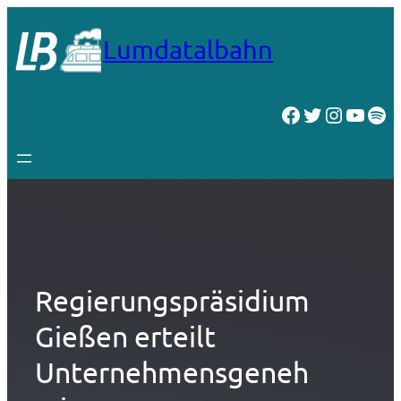
Zum
Inhalt
Lumdatalbahn
springen
Facebook
Twitter
Instagr
YouT
Spo
Regierungspräsidium
Gießen erteilt
Unternehmensgeneh