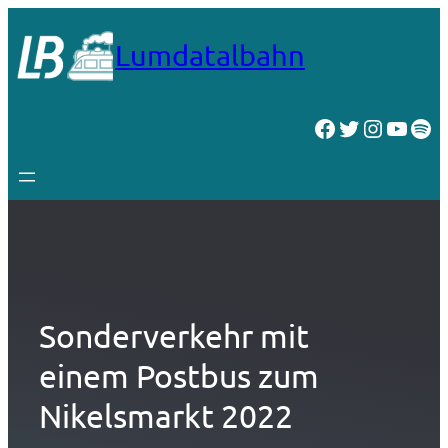
Zum
Inhalt
Lumdatalbahn
springen
Facebook
Twitter
Instagr
YouT
Spo
Sonderverkehr mit
einem Postbus zum
Nikelsmarkt 2022