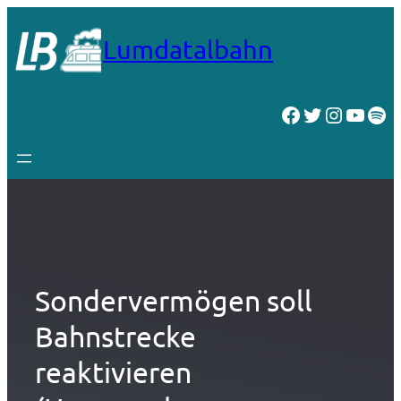
Zum
Inhalt
Lumdatalbahn
springen
Facebook
Twitter
Instagr
YouT
Spo
Sondervermögen soll
Bahnstrecke
reaktivieren