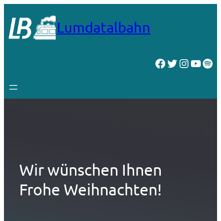
Zum
Inhalt
Lumdatalbahn
springen
Facebook
Twitter
Instagr
YouT
Spo
Wir wünschen Ihnen
Frohe Weihnachten!