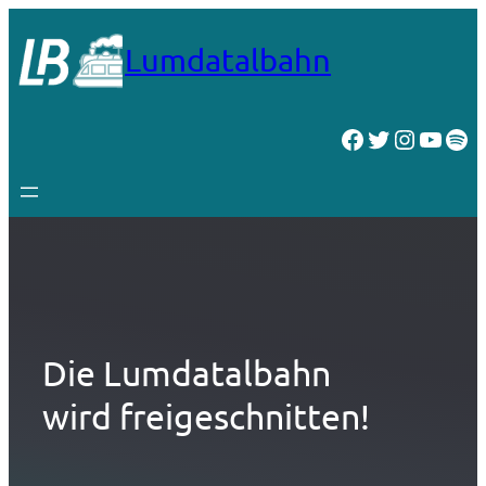
Zum
Inhalt
Lumdatalbahn
springen
Facebook
Twitter
Instagr
YouT
Spo
Die Lumdatalbahn
wird freigeschnitten!