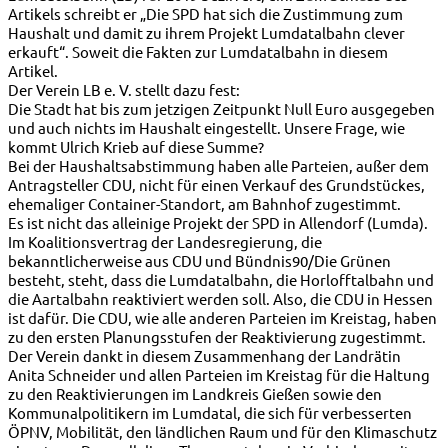
Artikels schreibt er „Die SPD hat sich die Zustimmung zum
Haushalt und damit zu ihrem Projekt Lumdatalbahn clever
erkauft“. Soweit die Fakten zur Lumdatalbahn in diesem
Artikel.
Der Verein LB e. V. stellt dazu fest:
Die Stadt hat bis zum jetzigen Zeitpunkt Null Euro ausgegeben
und auch nichts im Haushalt eingestellt. Unsere Frage, wie
kommt Ulrich Krieb auf diese Summe?
Bei der Haushaltsabstimmung haben alle Parteien, außer dem
Antragsteller CDU, nicht für einen Verkauf des Grundstückes,
ehemaliger Container-Standort, am Bahnhof zugestimmt.
Es ist nicht das alleinige Projekt der SPD in Allendorf (Lumda).
Im Koalitionsvertrag der Landesregierung, die
bekanntlicherweise aus CDU und Bündnis90/Die Grünen
besteht, steht, dass die Lumdatalbahn, die Horlofftalbahn und
die Aartalbahn reaktiviert werden soll. Also, die CDU in Hessen
ist dafür. Die CDU, wie alle anderen Parteien im Kreistag, haben
zu den ersten Planungsstufen der Reaktivierung zugestimmt.
Der Verein dankt in diesem Zusammenhang der Landrätin
Anita Schneider und allen Parteien im Kreistag für die Haltung
zu den Reaktivierungen im Landkreis Gießen sowie den
Kommunalpolitikern im Lumdatal, die sich für verbesserten
ÖPNV, Mobilität, den ländlichen Raum und für den Klimaschutz