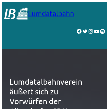
Zum
Inhalt
Lumdatalbahn
springen
Facebook
Twitter
Instagr
YouT
Spo
Lumdatalbahnverein
äußert sich zu
Vorwürfen der