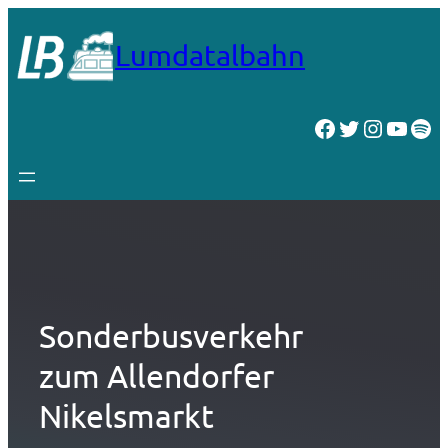
Zum
Inhalt
Lumdatalbahn
springen
Facebook
Twitter
Instagr
YouT
Spo
Sonderbusverkehr
zum Allendorfer
Nikelsmarkt